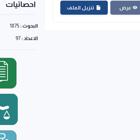
احصائيات
تنزيل الملف
عرض
البحوث :
1875
الاعداد :
97