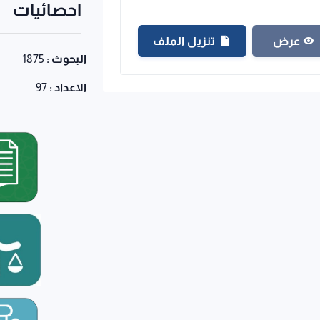
احصائيات
تنزيل الملف
عرض
البحوث :
1875
الاعداد :
97