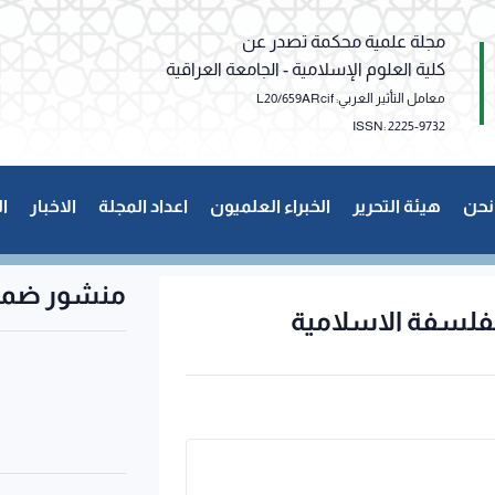
مجلة علمية محكمة تصدر عن
كلية العلوم الإسلامية - الجامعة العراقية
معامل التأثير العربي: L20/659ARcif
ISSN: 2225-9732
نحن
هيئة التحرير
الخبراء العلميون
اعداد المجلة
الاخبار
ا
منشور ضمن
لفلسفة الاسلامية